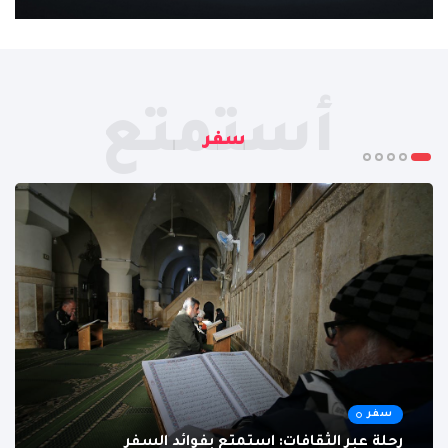
أستمتع
سفر
سفر
رحلة عبر الثقافات: استمتع بفوائد السفر