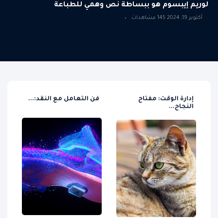
لوريم إيبسوم هو ببساطة نص وهمي للطباعة
أكتوبر 19, 2024
145 مشاهدات
لوريم إيبسوم هو
كيف تتغلب على
إد
ببساطة...
العادات...
ال