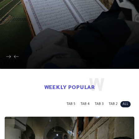
W
WEEKLY POPULAR
TAB 5
TAB 4
TAB 3
TAB 2
ALL